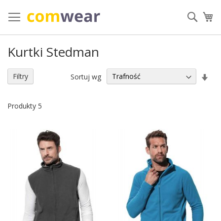
Przejdź
do
Szuka
Mó
treści
Kurtki Stedman
Ust
Filtry
Sortuj wg
kie
ros
Produkty
5