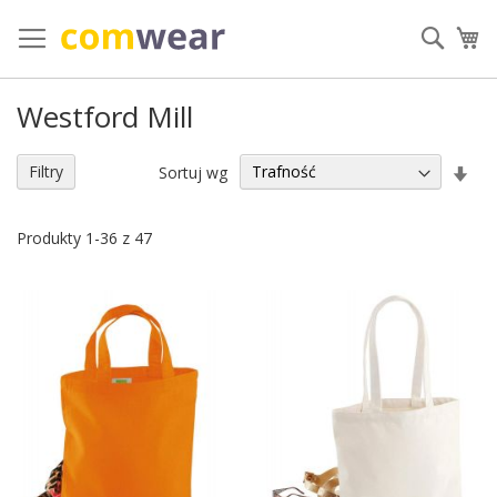
Przejdź
do
Szuka
Mó
treści
Westford Mill
Ust
Filtry
Sortuj wg
kie
ros
Produkty
1
-
36
z
47