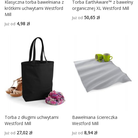
Klasyczna torba bawełniana z
Torba EarthAware™ z bawełny
krótkimi uchwytami Westford
organicznej XL Westford Mill
Mill
50,65 zł
Już od
4,98 zł
Już od
Torba z długimi uchwytami
Bawełniana ściereczka
Westford Mill
Westford Mill
27,02 zł
8,94 zł
Już od
Już od