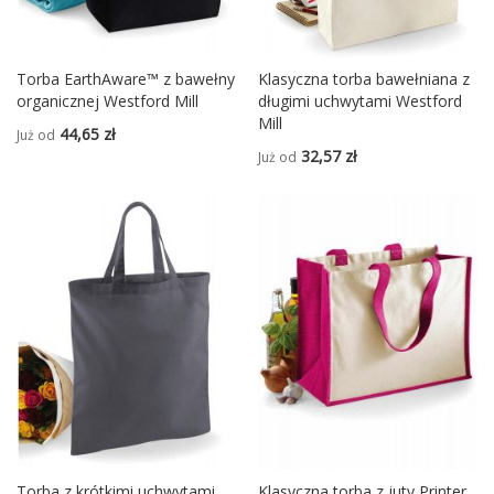
Torba EarthAware™ z bawełny
Klasyczna torba bawełniana z
organicznej Westford Mill
długimi uchwytami Westford
Mill
44,65 zł
Już od
32,57 zł
Już od
Torba z krótkimi uchwytami
Klasyczna torba z juty Printer