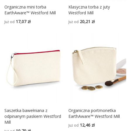
Organiczna mini torba
Klasyczna torba z juty
EarthAware™ Westford Mill
Westford Mill
17,07 zł
20,21 zł
Już od
Już od
Saszetka bawełniana z
Organiczna portmonetka
odpinanym paskiem Westford
EarthAware™ Westford Mill
Mill
12,46 zł
Już od
10,70 zł