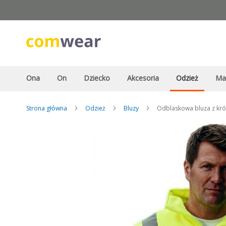
Przejdź
do
treści
Ona
On
Dziecko
Akcesoria
Odzież
Ma
Strona główna
Odzież
Bluzy
Odblaskowa bluza z kró
Przejdź
na
koniec
galerii