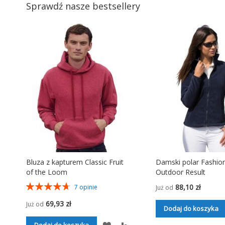
Sprawdź nasze bestsellery
Bluza z kapturem Classic Fruit
Damski polar Fashion
of the Loom
Outdoor Result
Ocena:
88,10 zł
7
opinie
Już od
94%
69,93 zł
Już od
Dodaj do koszyka
DODAJ
PORÓWNAJ
Dodaj do koszyka