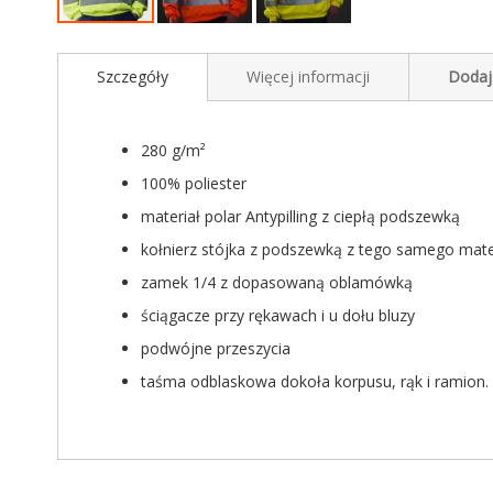
Przejdź
na
Szczegóły
Więcej informacji
Dodaj
początek
galerii
280 g/m²
100% poliester
materiał polar Antypilling z ciepłą podszewką
kołnierz stójka z podszewką z tego samego mate
zamek 1/4 z dopasowaną oblamówką
ściągacze przy rękawach i u dołu bluzy
podwójne przeszycia
taśma odblaskowa dokoła korpusu, rąk i ramion.