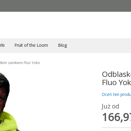
rki
Fruit of the Loom
Blog
tkim zamkiem Fluo Yoko
Odblask
Fluo Yo
Oceń ten produ
Już od
166,97