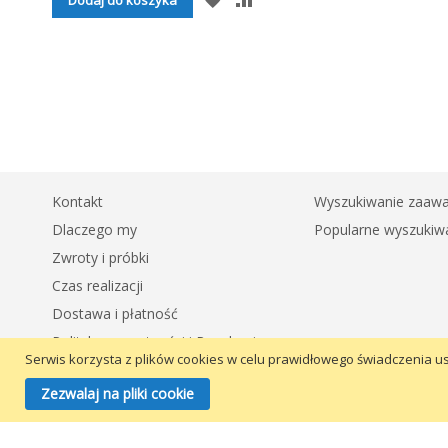
DO
LISTY
ŻYCZEŃ
Kontakt
Wyszukiwanie zaaw
Dlaczego my
Popularne wyszukiw
Zwroty i próbki
Czas realizacji
Dostawa i płatność
Polityka prywatności i Regulamin
Serwis korzysta z plików cookies w celu prawidłowego świadczenia us
Zezwalaj na pliki cookie