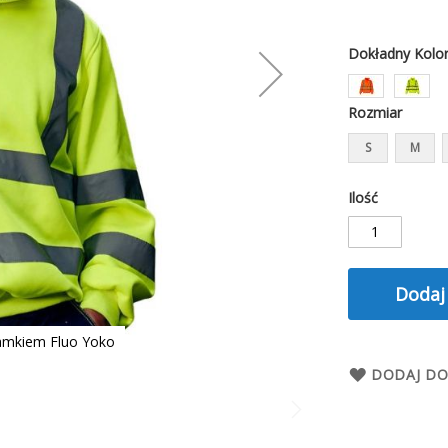
Dokładny Kolo
Rozmiar
S
M
Ilość
Dodaj
zamkiem Fluo Yoko
DODAJ DO