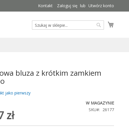
Kontakt
Zaloguj się
Utwórz konto
Mój kos
Szukaj
Szukaj
owa bluza z krótkim zamkiem
ko
kt jako pierwszy
W MAGAZYNIE
SKU
26177
 zł