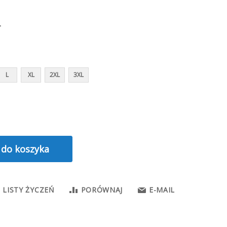
r
L
XL
2XL
3XL
 do koszyka
Odblaskowa bluza z krótkim zamkiem Fluo Yoko
 LISTY ŻYCZEŃ
PORÓWNAJ
E-MAIL