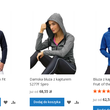
 Fit
Damska bluza z kapturem
Bluza z ka
S277F Spiro
Fruit of t
Ocena:
68,55 zł
Już od
93%
62,5
Już od
DODAJ
PORÓWNAJ
DODAJ
PORÓWNAJ
Dodaj do koszyka
DO
DO
Dodaj d