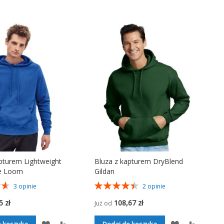
pturem Lightweight
Bluza z kapturem DryBlend
he Loom
Gildan
Ocena:
3
opinie
2
opinie
90%
5 zł
108,67 zł
Już od
DODAJ
PORÓWNAJ
DODAJ
PORÓW
o koszyka
Dodaj do koszyka