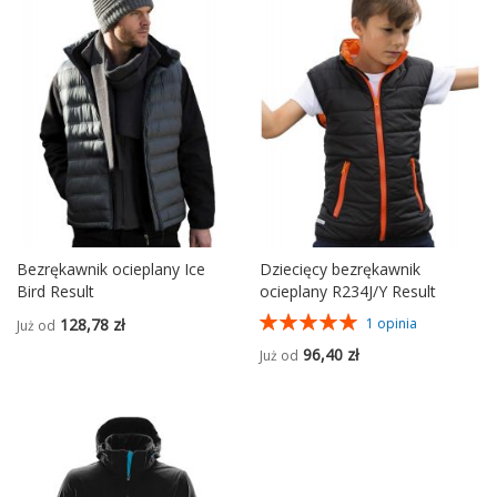
Bezrękawnik ocieplany Ice
Dziecięcy bezrękawnik
Bird Result
ocieplany R234J/Y Result
Ocena:
128,78 zł
1
opinia
Już od
100%
96,40 zł
Już od