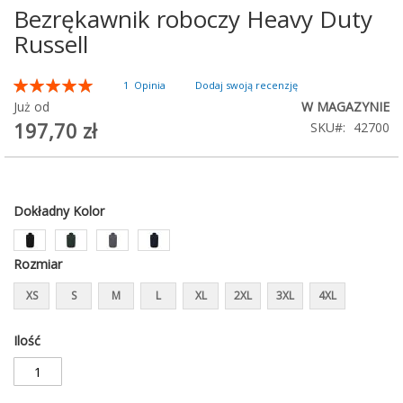
Bezrękawnik roboczy Heavy Duty
Przejdź
na
Russell
początek
galerii
Ocena:
1
Opinia
Dodaj swoją recenzję
100
100
% of
Już od
W MAGAZYNIE
197,70 zł
SKU
42700
Dokładny Kolor
Rozmiar
XS
S
M
L
XL
2XL
3XL
4XL
Ilość