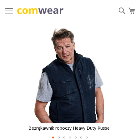
Przejdź
do
Szuka
Mó
treści
Przejdź
na
koniec
galerii
Bezrękawnik roboczy Heavy Duty Russell