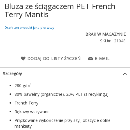
Bluza ze ściągaczem PET French
Przejdź
na
Terry Mantis
początek
galerii
Oceń ten produkt jako pierwszy
BRAK W MAGAZYNIE
SKU
21048
DODAJ DO LISTY ŻYCZEŃ
E-MAIL
Szczegóły
280 g/m²
80% bawełny (organiczne), 20% PET (z recyklingu)
French Terry
Rękawy wszywane
Prążkowane wykończenie przy szyi, obszycie dolne i
mankiety