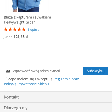
Bluza z kapturem i suwakiem
Heavyweight Gildan
Ocena:
1
opinia
100%
121,68 zł
Już od
Subskrybuj
Subskrybuj
nasz
Zapoznałem się i akceptuję
Regulamin oraz
newsletter:
Politykę Prywatności Sklepu.
Kontakt
Dlaczego my