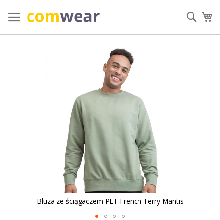
Przejdź
do
Szuka
Mó
treści
Przejdź
na
koniec
galerii
Bluza ze ściągaczem PET French Terry Mantis