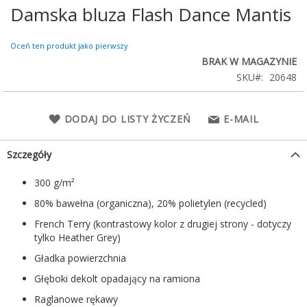
Damska bluza Flash Dance Mantis
Przejdź
na
początek
Oceń ten produkt jako pierwszy
galerii
BRAK W MAGAZYNIE
SKU
20648
DODAJ DO LISTY ŻYCZEŃ
E-MAIL
Szczegóły
300 g/m²
80% bawełna (organiczna), 20% polietylen (recycled)
French Terry (kontrastowy kolor z drugiej strony - dotyczy
tylko Heather Grey)
Gładka powierzchnia
Głęboki dekolt opadający na ramiona
Raglanowe rękawy