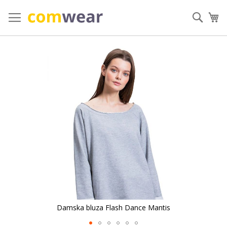
Przejdź
do
Szuka
Mó
treści
Przejdź
na
koniec
galerii
Damska bluza Flash Dance Mantis