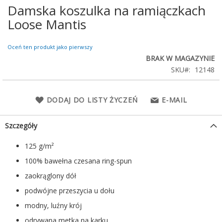
Damska koszulka na ramiączkach
Przejdź
na
Loose Mantis
początek
galerii
Oceń ten produkt jako pierwszy
BRAK W MAGAZYNIE
SKU
12148
DODAJ DO LISTY ŻYCZEŃ
E-MAIL
Szczegóły
125 g/m²
100% bawełna czesana ring-spun
zaokrąglony dół
podwójne przeszycia u dołu
modny, luźny krój
odrywana metka na karku