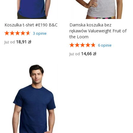
Koszulka t-shirt #E190 B&C
Damska koszulka bez
rękawów Valueweight Fruit of
Ocena:
3
opinie
the Loom
93%
18,91 zł
Już od
Ocena:
6
opinie
97%
14,66 zł
Już od