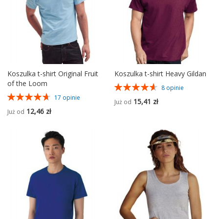
Koszulka t-shirt Original Fruit
Koszulka t-shirt Heavy Gildan
of the Loom
Ocena:
8
opinie
93%
Ocena:
17
opinie
15,41 zł
Już od
94%
12,46 zł
Już od