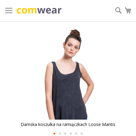
Przejdź
do
Szuka
Mó
treści
Przejdź
na
koniec
galerii
Damska koszulka na ramiączkach Loose Mantis