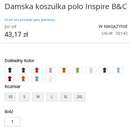
Damska koszulka polo Inspire B&C
Przejdź
na
początek
Oceń ten produkt jako pierwszy
galerii
Już od
W MAGAZYNIE
43,17 zł
SKU
50142
Dokładny Kolor
Rozmiar
XS
S
M
L
XL
2XL
Ilość