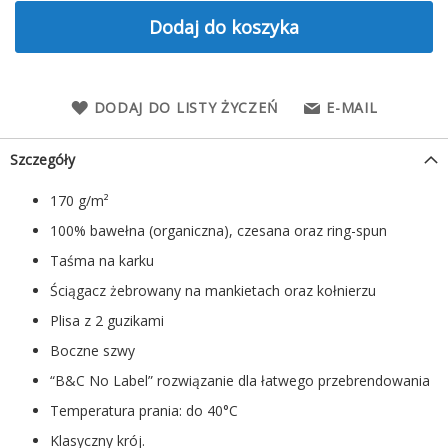
Dodaj do koszyka
DODAJ DO LISTY ŻYCZEŃ
E-MAIL
Szczegóły
170 g/m²
100% bawełna (organiczna), czesana oraz ring-spun
Taśma na karku
Ściągacz żebrowany na mankietach oraz kołnierzu
Plisa z 2 guzikami
Boczne szwy
“B&C No Label” rozwiązanie dla łatwego przebrendowania
Temperatura prania: do 40°C
Klasyczny krój.