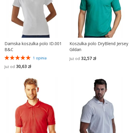
Damska koszulka polo ID.001
Koszulka polo DryBlend Jersey
B&C
Gildan
Ocena:
32,57 zł
1
opinia
Już od
100%
30,63 zł
Już od