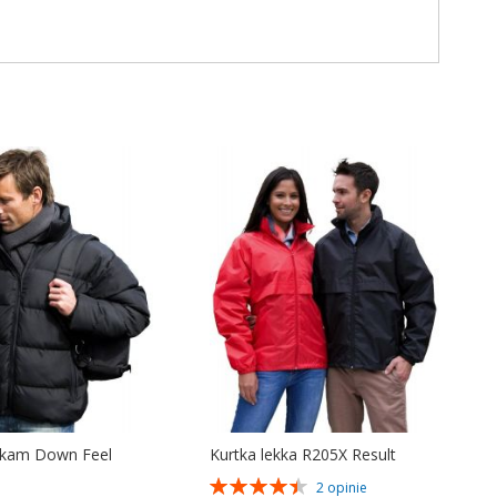
lkam Down Feel
Kurtka lekka R205X Result
Ocena:
2
opinie