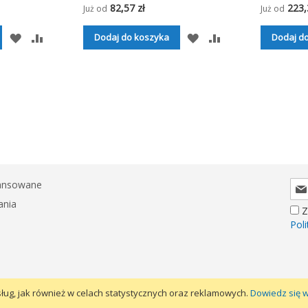
82,57 zł
223,
Już od
Już od
DODAJ
PORÓWNAJ
DODAJ
PORÓWNAJ
Dodaj do koszyka
Dodaj d
DO
DO
LISTY
LISTY
ŻYCZEŃ
ŻYCZEŃ
Sub
ansowane
nas
ania
Z
news
Pol
ług, jak również w celach statystycznych oraz reklamowych.
Dowiedz się w