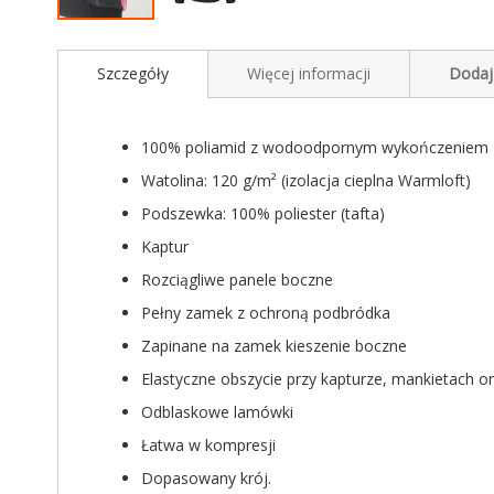
Przejdź
na
Szczegóły
Więcej informacji
Dodaj
początek
galerii
100% poliamid z wodoodpornym wykończeniem
Watolina: 120 g/m² (izolacja cieplna Warmloft)
Podszewka: 100% poliester (tafta)
Kaptur
Rozciągliwe panele boczne
Pełny zamek z ochroną podbródka
Zapinane na zamek kieszenie boczne
Elastyczne obszycie przy kapturze, mankietach o
Odblaskowe lamówki
Łatwa w kompresji
Dopasowany krój.