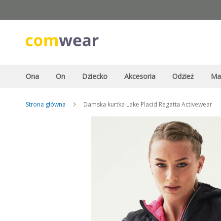
Przejdź
do
treści
Ona
On
Dziecko
Akcesoria
Odzież
Ma
Strona główna
Damska kurtka Lake Placid Regatta Activewear
Przejdź
na
koniec
galerii