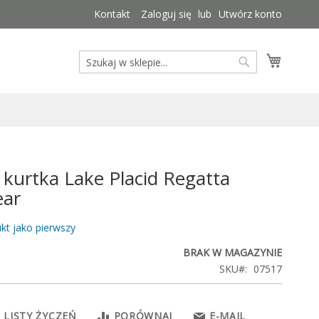
Kontakt
Zaloguj się
Utwórz konto
Mój kos
Szukaj
Szukaj
kurtka Lake Placid Regatta
ear
kt jako pierwszy
BRAK W MAGAZYNIE
SKU
07517
 LISTY ŻYCZEŃ
PORÓWNAJ
E-MAIL