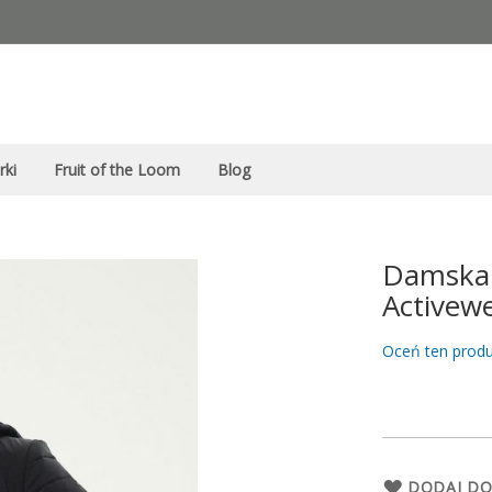
rki
Fruit of the Loom
Blog
Damska 
Activew
Oceń ten produ
DODAJ DO