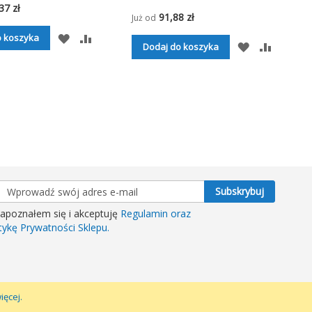
90%
37 zł
91,88 zł
Już od
DODAJ
PORÓWNAJ
o koszyka
DODAJ
PORÓW
Dodaj do koszyka
DO
DO
LISTY
LISTY
ŻYCZEŃ
ŻYCZEŃ
skrybuj
Subskrybuj
z
apoznałem się i akceptuję
Regulamin oraz
letter:
itykę Prywatności Sklepu.
ięcej.