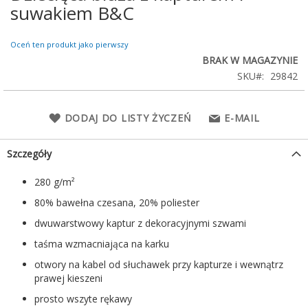
na
suwakiem B&C
początek
galerii
Oceń ten produkt jako pierwszy
BRAK W MAGAZYNIE
SKU
29842
DODAJ DO LISTY ŻYCZEŃ
E-MAIL
Szczegóły
280 g/m²
80% bawełna czesana, 20% poliester
dwuwarstwowy kaptur z dekoracyjnymi szwami
taśma wzmacniająca na karku
otwory na kabel od słuchawek przy kapturze i wewnątrz
prawej kieszeni
prosto wszyte rękawy