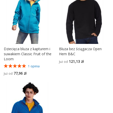
Dziecięca bluza z kapturem i
Bluza bez ściągacza Open
suwakiem Classic Fruit of the
Hem B&C
Loom
121,13 zł
Już od
Ocena:
1
opinia
100%
77,96 zł
Już od