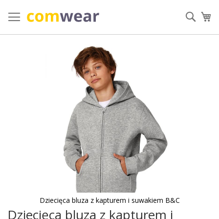
Przejdź
do
Szuka
Mó
treści
Przejdź
na
koniec
galerii
Dziecięca bluza z kapturem i suwakiem B&C
Dziecięca bluza z kapturem i
Przejdź