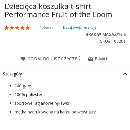
Dziecięca koszulka t-shirt
Przejdź
na
Performance Fruit of the Loom
początek
galerii
Ocena:
1
Opinia
Dodaj swoją recenzję
100
100
% of
BRAK W MAGAZYNIE
SKU
07201
DODAJ DO LISTY ŻYCZEŃ
E-MAIL
Szczegóły
140 g/m²
100% poliester
sportowe raglanowe rękawki
metka nadrukowana na karku od wewnątrz