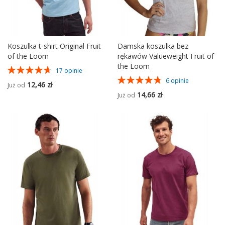
Koszulka t-shirt Original Fruit
Damska koszulka bez
of the Loom
rękawów Valueweight Fruit of
the Loom
Ocena:
17
opinie
94%
Ocena:
6
opinie
12,46 zł
Już od
97%
14,66 zł
Już od