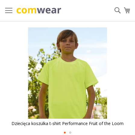
Przejdź
do
Szuka
Mó
treści
Przejdź
na
koniec
galerii
Dziecięca koszulka t-shirt Performance Fruit of the Loom