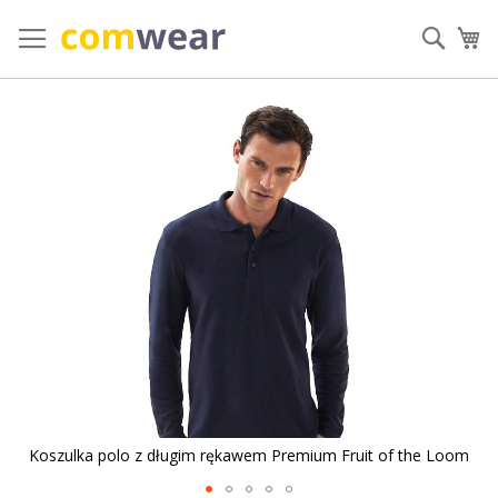
Przejdź
do
Szuka
Mó
treści
Przejdź
na
koniec
galerii
m
Koszulka polo z długim rękawem Premium Fruit of the Loom