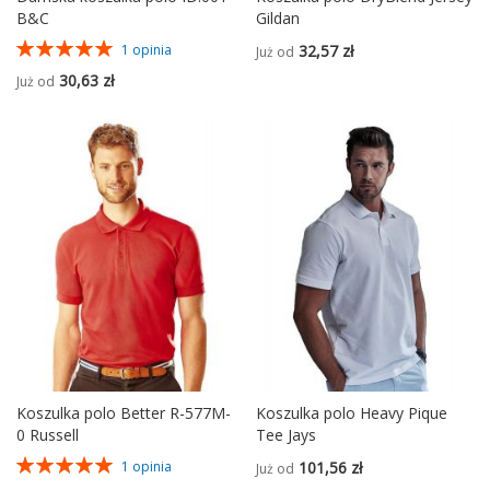
B&C
Gildan
Ocena:
32,57 zł
1
opinia
Już od
100%
30,63 zł
Już od
Koszulka polo Better R-577M-
Koszulka polo Heavy Pique
0 Russell
Tee Jays
Ocena:
101,56 zł
1
opinia
Już od
100%