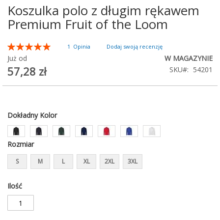
Koszulka polo z długim rękawem
Przejdź
na
Premium Fruit of the Loom
początek
galerii
Ocena:
1
Opinia
Dodaj swoją recenzję
100
100
% of
Już od
W MAGAZYNIE
57,28 zł
SKU
54201
Dokładny Kolor
Rozmiar
S
M
L
XL
2XL
3XL
Ilość