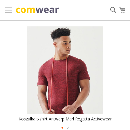
Przejdź
do
Szuka
Mó
treści
Przejdź
na
koniec
galerii
Koszulka t-shirt Antwerp Marl Regatta Activewear