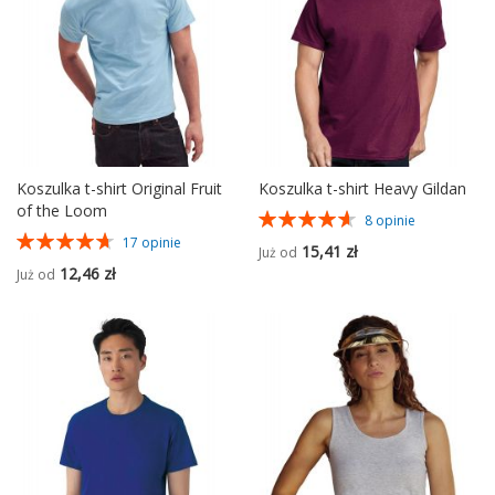
Koszulka t-shirt Original Fruit
Koszulka t-shirt Heavy Gildan
of the Loom
Ocena:
8
opinie
93%
Ocena:
17
opinie
15,41 zł
Już od
94%
12,46 zł
Już od