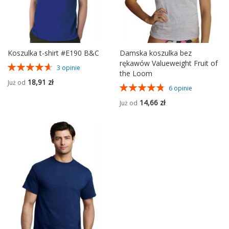
Koszulka t-shirt #E190 B&C
Damska koszulka bez
rękawów Valueweight Fruit of
Ocena:
3
opinie
the Loom
93%
18,91 zł
Już od
Ocena:
6
opinie
97%
14,66 zł
Już od