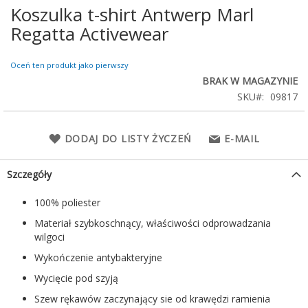
Koszulka t-shirt Antwerp Marl
Przejdź
na
Regatta Activewear
początek
galerii
Oceń ten produkt jako pierwszy
BRAK W MAGAZYNIE
SKU
09817
DODAJ DO LISTY ŻYCZEŃ
E-MAIL
Szczegóły
100% poliester
Materiał szybkoschnący, właściwości odprowadzania
wilgoci
Wykończenie antybakteryjne
Wycięcie pod szyją
Szew rękawów zaczynający sie od krawędzi ramienia