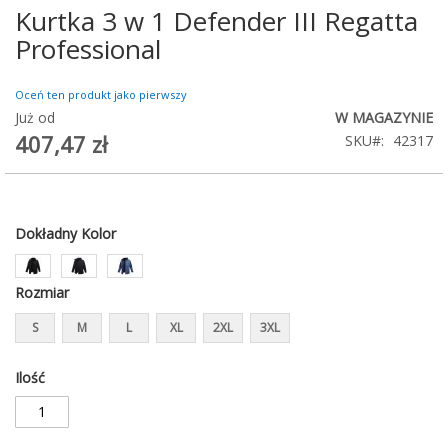
Kurtka 3 w 1 Defender III Regatta
Przejdź
na
Professional
początek
galerii
Oceń ten produkt jako pierwszy
Już od
W MAGAZYNIE
407,47 zł
SKU
42317
Dokładny Kolor
Rozmiar
S
M
L
XL
2XL
3XL
Ilość