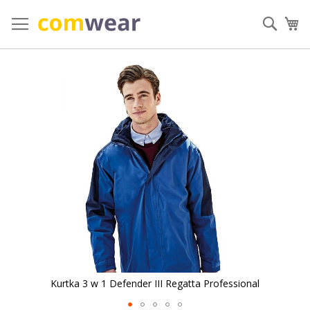
Przejdź
do
Szuka
Mó
treści
Przejdź
na
koniec
galerii
Kurtka 3 w 1 Defender III Regatta Professional