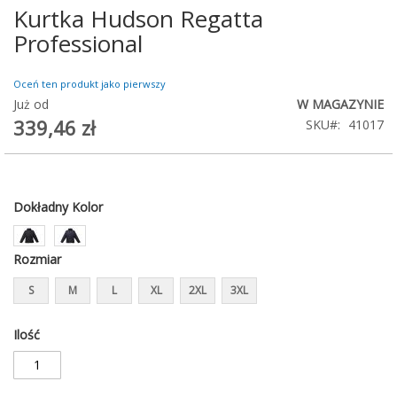
Kurtka Hudson Regatta
Przejdź
na
Professional
początek
galerii
Oceń ten produkt jako pierwszy
Już od
W MAGAZYNIE
339,46 zł
SKU
41017
Dokładny Kolor
Rozmiar
S
M
L
XL
2XL
3XL
Ilość