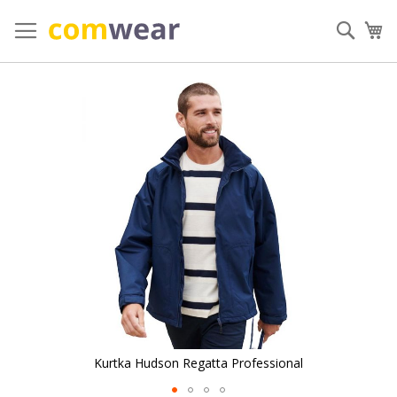
Przejdź
do
Szuka
Mó
treści
Przejdź
na
koniec
galerii
Kurtka Hudson Regatta Professional