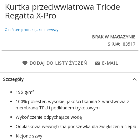
Kurtka przeciwwiatrowa Triode
Przejdź
na
Regatta X-Pro
początek
galerii
Oceń ten produkt jako pierwszy
BRAK W MAGAZYNIE
SKU
83517
DODAJ DO LISTY ŻYCZEŃ
E-MAIL
Szczegóły
195 g/m²
100% poliester, wysokiej jakości tkanina 3-warstwowa z
membraną TPU i podkładem trykotowym
Wykończenie odpychające wodę
Odblaskowa wewnętrzna podszewka dla zwiększenia ciepła
Klejone szwy