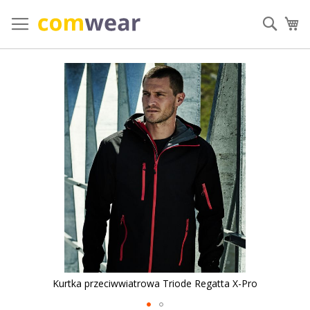
Przejdź
do
Szuka
Mó
treści
Przejdź
na
koniec
galerii
Kurtka przeciwwiatrowa Triode Regatta X-Pro