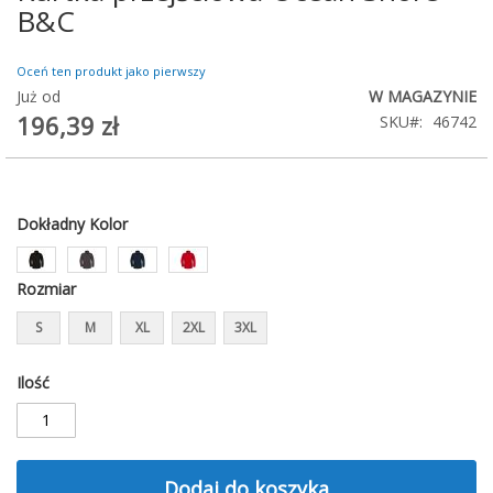
na
B&C
początek
galerii
Oceń ten produkt jako pierwszy
Już od
W MAGAZYNIE
196,39 zł
SKU
46742
Dokładny Kolor
Rozmiar
S
M
XL
2XL
3XL
Ilość
Dodaj do koszyka