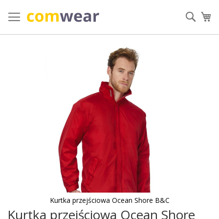
Przejdź
do
Szuka
Mó
treści
Przejdź
na
koniec
galerii
Kurtka przejściowa Ocean Shore B&C
Kurtka przejściowa Ocean Shore
Przejdź