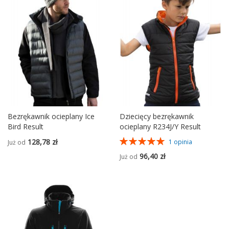
Bezrękawnik ocieplany Ice
Dziecięcy bezrękawnik
Bird Result
ocieplany R234J/Y Result
Ocena:
128,78 zł
1
opinia
Już od
100%
96,40 zł
Już od