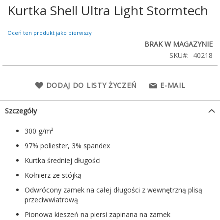
Kurtka Shell Ultra Light Stormtech
Przejdź
na
początek
Oceń ten produkt jako pierwszy
galerii
BRAK W MAGAZYNIE
SKU
40218
DODAJ DO LISTY ŻYCZEŃ
E-MAIL
Szczegóły
300 g/m²
97% poliester, 3% spandex
Kurtka średniej długości
Kołnierz ze stójką
Odwrócony zamek na całej długości z wewnętrzną plisą
przeciwwiatrową
Pionowa kieszeń na piersi zapinana na zamek