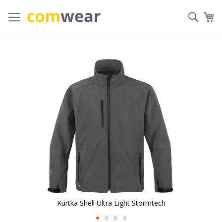
Przejdź
do
Szuka
Mó
treści
Przejdź
na
koniec
galerii
Kurtka Shell Ultra Light Stormtech