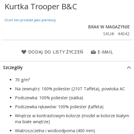
Kurtka Trooper B&C
Przejdź
na
początek
Oceń ten produkt jako pierwszy
galerii
BRAK W MAGAZYNIE
SKU
44042
DODAJ DO LISTY ŻYCZEŃ
E-MAIL
Szczegóły
70 g/m²
Na zewnątrz: 100% poliester (210T Taffeta), powłoka AC
Podszewka: 100% poliester (siatka)
Podszewka rękawów: 100% poliester (taffeta)
Wnętrze w kontrastowym kolorze (model w kolorze białym
ma białe wnętrze)
Wiatroszczelna i wodoodporna (400 mm)