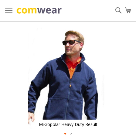
Przejdź
do
Szuka
Mó
treści
Przejdź
na
koniec
galerii
Mikropolar Heavy Duty Result