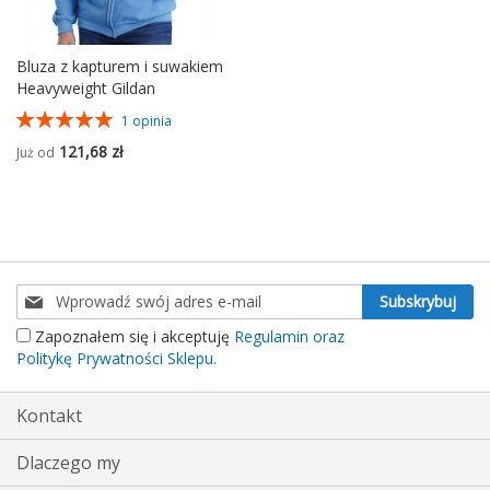
Bluza z kapturem i suwakiem
Heavyweight Gildan
Ocena:
1
opinia
100%
121,68 zł
Już od
Subskrybuj
Subskrybuj
nasz
Zapoznałem się i akceptuję
Regulamin oraz
newsletter:
Politykę Prywatności Sklepu.
Kontakt
Dlaczego my