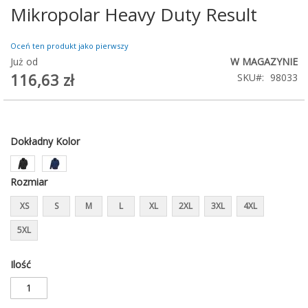
Mikropolar Heavy Duty Result
Przejdź
na
początek
Oceń ten produkt jako pierwszy
galerii
Już od
W MAGAZYNIE
116,63 zł
SKU
98033
Dokładny Kolor
Rozmiar
XS
S
M
L
XL
2XL
3XL
4XL
5XL
Ilość