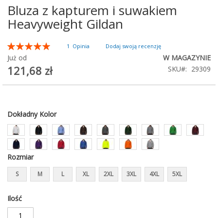
Bluza z kapturem i suwakiem
Przejdź
na
Heavyweight Gildan
początek
galerii
Ocena:
1
Opinia
Dodaj swoją recenzję
100
100
% of
Już od
W MAGAZYNIE
121,68 zł
SKU
29309
Dokładny Kolor
Rozmiar
S
M
L
XL
2XL
3XL
4XL
5XL
Ilość