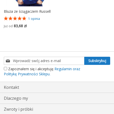
Bluza ze ściągaczem Russell
Ocena:
1
opinia
100%
83,68 zł
Już od
Subskrybuj
Subskrybuj
nasz
Zapoznałem się i akceptuję
Regulamin oraz
newsletter:
Politykę Prywatności Sklepu.
Kontakt
Dlaczego my
Zwroty i próbki