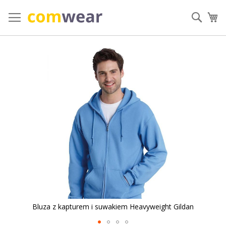
Przejdź
do
Szuka
Mó
treści
Przejdź
na
koniec
galerii
Bluza z kapturem i suwakiem Heavyweight Gildan