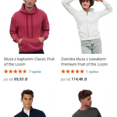
Bluza z kapturem Classic Fruit
Damska bluza z suwakiem
of the Loom
Premium Fruit of the Loom
Ocena:
Ocena:
7
opinie
1
opinia
94%
100%
69,93 zł
114,48 zł
Już od
Już od