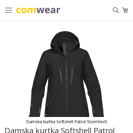
Przejdź
do
Szuka
Mó
treści
Przejdź
na
koniec
galerii
Damska kurtka Softshell Patrol Stormtech
Damska kurtka Softshell Patrol
Przejdź