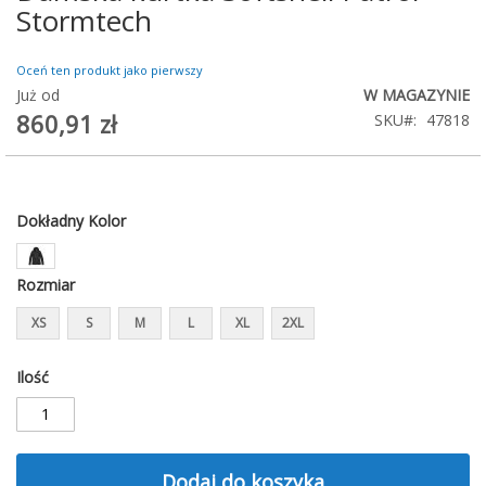
na
Stormtech
początek
galerii
Oceń ten produkt jako pierwszy
Już od
W MAGAZYNIE
860,91 zł
SKU
47818
Dokładny Kolor
Rozmiar
XS
S
M
L
XL
2XL
Ilość
Dodaj do koszyka