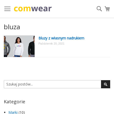
Przejdź
do
Szuka
Mó
treści
bluza
Bluzy z własnym nadrukiem
Październik 20, 2021
Szukaj
Szuk
Kategorie
Marki
(10)