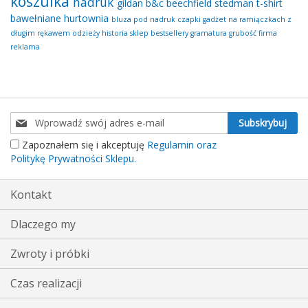
koszulka
nadruk
gildan
b&c
beechfield
stedman
t-shirt
bawełniane
hurtownia
bluza
pod nadruk
czapki
gadżet
na ramiączkach
z
długim rękawem
odzieży
historia
sklep
bestsellery
gramatura
grubość
firma
reklama
Subskrybuj
Subskrybuj
nasz
Zapoznałem się i akceptuję
Regulamin oraz
newsletter:
Politykę Prywatności Sklepu.
Kontakt
Dlaczego my
Zwroty i próbki
Czas realizacji